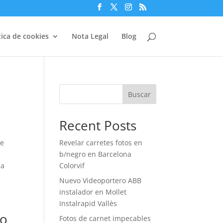
tica de cookies
Nota Legal
Blog
Buscar
Recent Posts
se
Revelar carretes fotos en
b/negro en Barcelona
 a
Colorvif
Nuevo Videoportero ABB
instalador en Mollet
Instalrapid Vallès
io
Fotos de carnet impecables