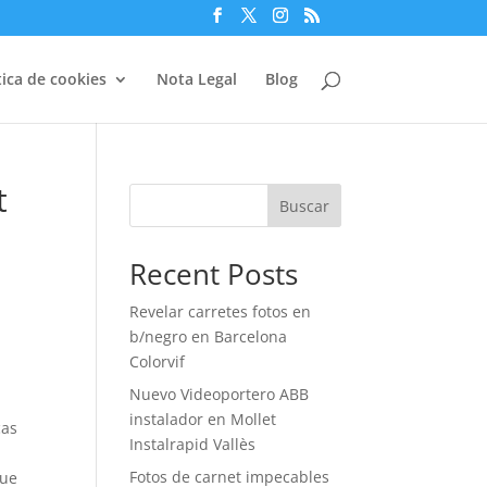
tica de cookies
Nota Legal
Blog
t
Buscar
Recent Posts
Revelar carretes fotos en
b/negro en Barcelona
Colorvif
Nuevo Videoportero ABB
instalador en Mollet
cas
Instalrapid Vallès
Fotos de carnet impecables
que