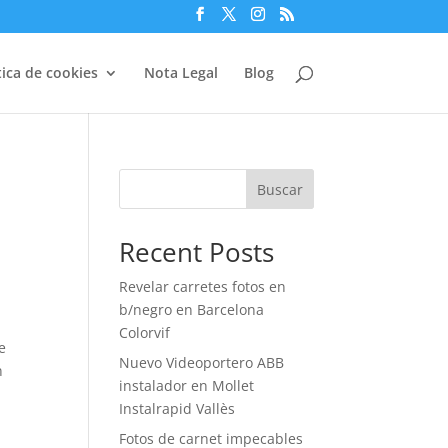
tica de cookies
Nota Legal
Blog
a
Buscar
Recent Posts
Revelar carretes fotos en
b/negro en Barcelona
Colorvif
e
Nuevo Videoportero ABB
n
instalador en Mollet
Instalrapid Vallès
Fotos de carnet impecables