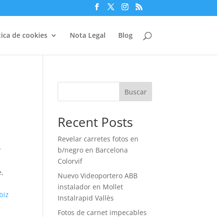
tica de cookies
Nota Legal
Blog
Buscar
Recent Posts
Revelar carretes fotos en
r
b/negro en Barcelona
Colorvif
e,
Nuevo Videoportero ABB
instalador en Mollet
biz
Instalrapid Vallès
Fotos de carnet impecables