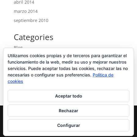
abril 2014
marzo 2014
septiembre 2010
Categories
Blog
Utilizamos cookies propias y de terceros para garantizar el
Entrades
funcionamiento de la web, medir su uso y mejorar nuestros
Ofertes noves
servicios. Puede aceptar todas las cookies, rechazar las no
necesarias o configurar sus preferencias.
Portfolio
Política de
cookies
Uncategorized
Aceptar todo
Rechazar
Diseñado por
Elegant Themes
| Desarrollado por
Configurar
WordPress