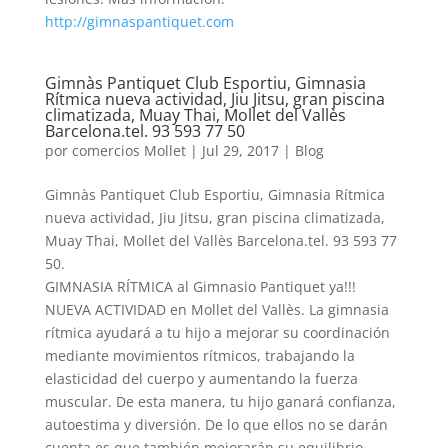
http://gimnaspantiquet.com
Gimnàs Pantiquet Club Esportiu, Gimnasia
Rítmica nueva actividad, Jiu Jitsu, gran piscina
climatizada, Muay Thai, Mollet del Vallès
Barcelona.tel. 93 593 77 50
por
comercios Mollet
|
Jul 29, 2017
|
Blog
Gimnàs Pantiquet Club Esportiu, Gimnasia Rítmica
nueva actividad, Jiu Jitsu, gran piscina climatizada,
Muay Thai, Mollet del Vallès Barcelona.tel. 93 593 77
50.
GIMNASIA RÍTMICA al Gimnasio Pantiquet ya!!!
NUEVA ACTIVIDAD en Mollet del Vallès. La gimnasia
rítmica ayudará a tu hijo a mejorar su coordinación
mediante movimientos rítmicos, trabajando la
elasticidad del cuerpo y aumentando la fuerza
muscular. De esta manera, tu hijo ganará confianza,
autoestima y diversión. De lo que ellos no se darán
cuenta es que también mejorarán su equilibrio