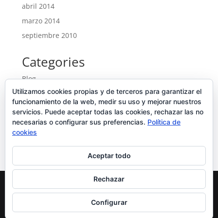
abril 2014
marzo 2014
septiembre 2010
Categories
Blog
Utilizamos cookies propias y de terceros para garantizar el
Entrades
funcionamiento de la web, medir su uso y mejorar nuestros
Ofertes noves
servicios. Puede aceptar todas las cookies, rechazar las no
necesarias o configurar sus preferencias.
Portfolio
Política de
cookies
Uncategorized
Aceptar todo
Rechazar
Diseñado por
Elegant Themes
| Desarrollado por
Configurar
WordPress