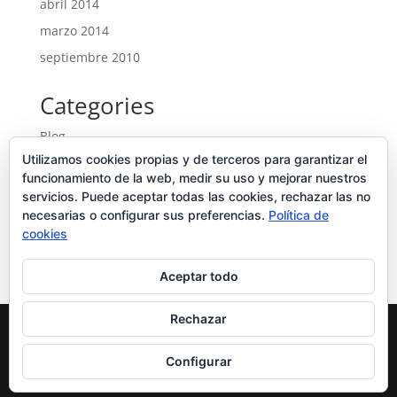
abril 2014
marzo 2014
septiembre 2010
Categories
Blog
Utilizamos cookies propias y de terceros para garantizar el
Entrades
funcionamiento de la web, medir su uso y mejorar nuestros
Ofertes noves
servicios. Puede aceptar todas las cookies, rechazar las no
Portfolio
necesarias o configurar sus preferencias.
Política de
cookies
Uncategorized
Aceptar todo
Rechazar
Diseñado por
Elegant Themes
| Desarrollado por
Configurar
WordPress