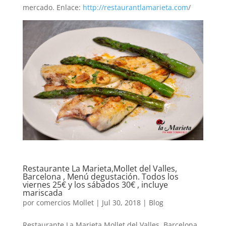
mercado. Enlace:
http://restaurantlamarieta.com
/
Restaurante La Marieta,Mollet del Valles,
Barcelona , Menú degustación. Todos los
viernes 25€ y los sábados 30€ , incluye
mariscada
por
comercios Mollet
|
Jul 30, 2018
|
Blog
Restaurante La Marieta,Mollet del Valles, Barcelona ,